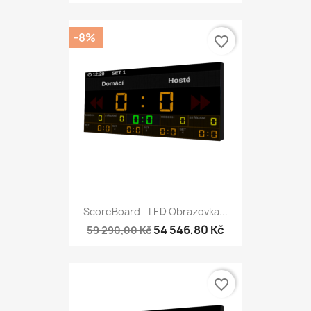
-8%
favorite_border
ScoreBoard - LED Obrazovka...
54 546,80 Kč
59 290,00 Kč
favorite_border