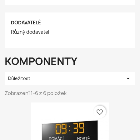
DODAVATELÉ
Různý dodavatel
KOMPONENTY

Důležitost
Zobrazení 1-6 z 6 položek
favorite_border