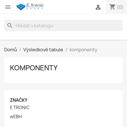
shopping_cart


(0)
search
Domů
Výsledkové tabule
komponenty
KOMPONENTY
ZNAČKY
E TRONIC
wEBH